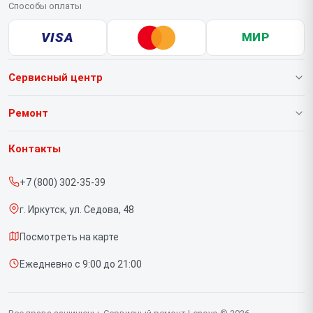
Способы оплаты
VISA
МИР
Сервисный центр
О нашем сервисе
Ремонт
Гарантия
Ноутбуков
Контакты
Прайс-лист
Портативных консолей
+7 (800) 302-35-39
Срочный ремонт
Моноблоков
г. Иркутск, ул. Седова, 48
Доставка и способы оплаты
Мониторов
Посмотреть на карте
Диагностика
Планшетов
Ежедневно с 9:00 до 21:00
Контакты
Компьютеров
Серверов