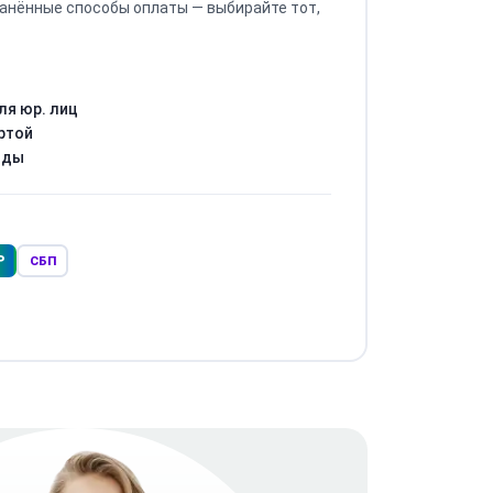
анённые способы оплаты — выбирайте тот,
ля юр. лиц
ртой
оды
Р
СБП