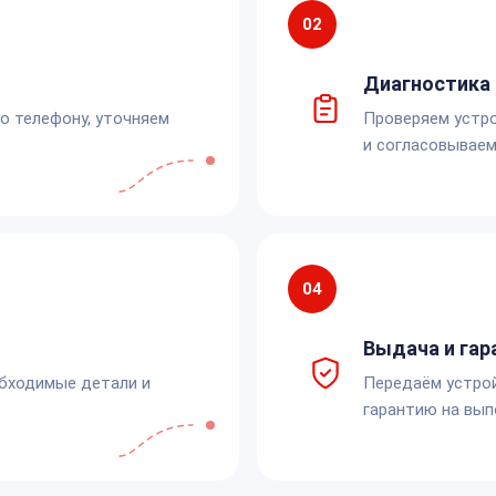
02
Диагностика 
по телефону, уточняем
Проверяем устро
и согласовываем
04
Выдача и гар
обходимые детали и
Передаём устро
гарантию на вып