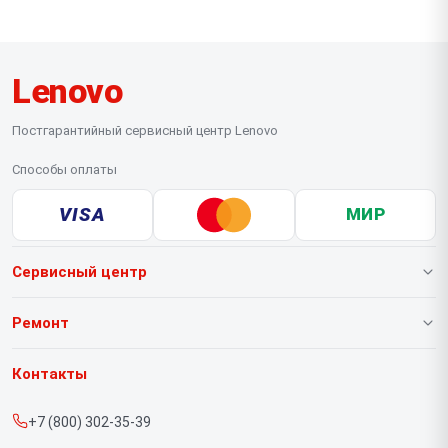
Lenovo
Постгарантийный сервисный центр Lenovo
Способы оплаты
VISA
МИР
Сервисный центр
О нашем сервисе
Ремонт
Гарантия
Ноутбуков
Контакты
Прайс-лист
Портативных консолей
+7 (800) 302-35-39
Срочный ремонт
Моноблоков