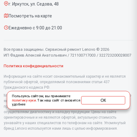
г. Иркутск, ул. Седова, 48
Доставка и способы оплаты
Мониторов
Посмотреть на карте
Диагностика
Планшетов
Ежедневно с 9:00 до 21:00
Контакты
Компьютеров
Серверов
Все права защищены. Сервисный ремонт Lenovo © 2026
ИП Фадеев Алексей Анатольевич / 721100717003 / 322723200028007
Политика конфиденциальности
Информация на сайте носит ознакомительный характер и не является
публичной офертой, определяемой положениями статьи 437
Гражданского кодекса РФ.
Мы специализируемся на обслуживании и ремонте техники Lenovo, но не
Пользуясь сайтом, вы принимаете
ОК
политику куки
. Так наш сайт становится
являемся их официальным представителем. Предоставляем
удобнее
профессиональные услуги после истечения гарантии, а также
осуществляем диагностику и наладку продукции. Цены на сайте
ориентировочные и не являются офертой, актуальную стоимость
узнавайте у наших специалистов по телефонам на сайте. Упомянутый
бренд Lenovo используется нами лишь с целью информирования.