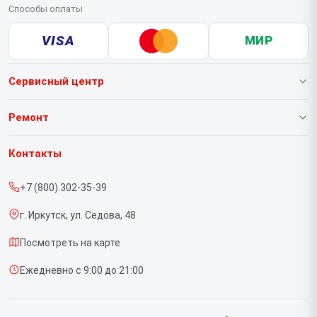
Способы оплаты
VISA
МИР
Сервисный центр
О нашем сервисе
Ремонт
Гарантия
Ноутбуков
Контакты
Прайс-лист
Портативных консолей
+7 (800) 302-35-39
Срочный ремонт
Моноблоков
г. Иркутск, ул. Седова, 48
Доставка и способы оплаты
Мониторов
Посмотреть на карте
Диагностика
Планшетов
Ежедневно с 9:00 до 21:00
Контакты
Компьютеров
Серверов