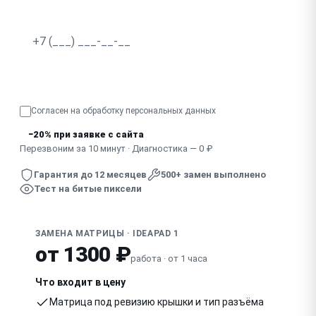
Не реагирует сенсорный экран
Разводы, засветка по краям
Узнать точную стоимость
Показывает половину экрана, артефакты
Согласен на обработку
персональных данных
Погас после удара, падения
−20% при заявке с сайта
Перезвоним за 10 минут · Диагностика — 0 ₽
Гарантия до 12 месяцев
500+ замен выполнено
Тест на битые пиксели
ЗАМЕНА МАТРИЦЫ · IDEAPAD 1
от 1300 ₽
работа · от 1 часа
Что входит в цену
Матрица под ревизию крышки и тип разъёма