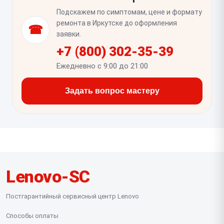
Также полезно несколько раз открыть и закрыть
Подскажем по симптомам, цене и формату
крышку, чтобы проверить стабильность
ремонта в Иркутске до оформления
☎
изображения и отсутствие пропадания картинки
заявки.
при движении корпуса.
+7 (800) 302-35-39
Ежедневно с 9:00 до 21:00
Задать вопрос мастеру
Lenovo-SC
Постгарантийный сервисный центр Lenovo
Способы оплаты