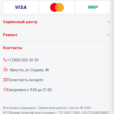
VISA
МИР
Сервисный центр
О нашем сервисе
Ремонт
Гарантия
Ноутбуков
Контакты
Прайс-лист
Портативных консолей
+7 (800) 302-35-39
Срочный ремонт
Моноблоков
г. Иркутск, ул. Седова, 48
Доставка и способы оплаты
Мониторов
Посмотреть на карте
Диагностика
Планшетов
Ежедневно с 9:00 до 21:00
Контакты
Компьютеров
Серверов
Все права защищены. Сервисный ремонт Lenovo © 2026
ИП Фадеев Алексей Анатольевич / 721100717003 / 322723200028007