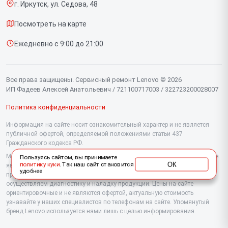
г. Иркутск, ул. Седова, 48
Доставка и способы оплаты
Мониторов
Посмотреть на карте
Диагностика
Планшетов
Ежедневно с 9:00 до 21:00
Контакты
Компьютеров
Серверов
Все права защищены. Сервисный ремонт Lenovo © 2026
ИП Фадеев Алексей Анатольевич / 721100717003 / 322723200028007
Политика конфиденциальности
Информация на сайте носит ознакомительный характер и не является
публичной офертой, определяемой положениями статьи 437
Гражданского кодекса РФ.
Мы специализируемся на обслуживании и ремонте техники Lenovo, но не
Пользуясь сайтом, вы принимаете
ОК
политику куки
. Так наш сайт становится
являемся их официальным представителем. Предоставляем
удобнее
профессиональные услуги после истечения гарантии, а также
осуществляем диагностику и наладку продукции. Цены на сайте
ориентировочные и не являются офертой, актуальную стоимость
узнавайте у наших специалистов по телефонам на сайте. Упомянутый
бренд Lenovo используется нами лишь с целью информирования.