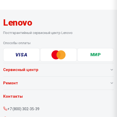
Lenovo
Постгарантийный сервисный центр Lenovo
Способы оплаты
VISA
МИР
Сервисный центр
О нашем сервисе
Ремонт
Гарантия
Ноутбуков
Контакты
Прайс-лист
Портативных консолей
+7 (800) 302-35-39
Срочный ремонт
Моноблоков