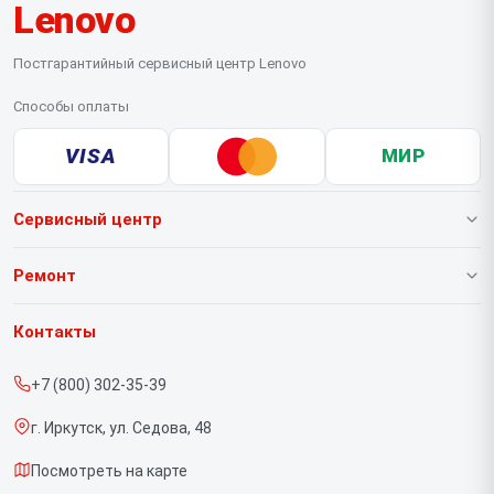
Lenovo
Постгарантийный сервисный центр Lenovo
Способы оплаты
VISA
МИР
Сервисный центр
О нашем сервисе
Ремонт
Гарантия
Ноутбуков
Контакты
Прайс-лист
Портативных консолей
+7 (800) 302-35-39
Срочный ремонт
Моноблоков
г. Иркутск, ул. Седова, 48
Доставка и способы оплаты
Мониторов
Посмотреть на карте
Диагностика