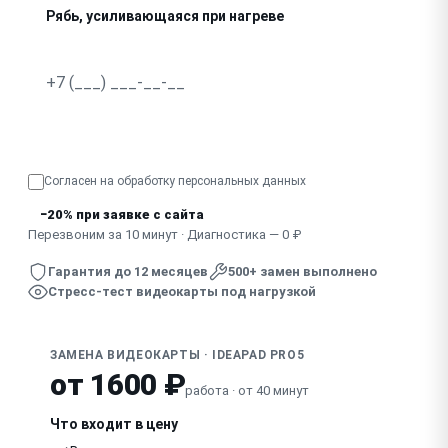
Рябь, усиливающаяся при нагреве
Просадка FPS, тормозит в играх
Треск, писк видеочипа под нагрузкой
Узнать точную стоимость
Выключается при играх, рендере
Согласен на обработку
персональных данных
Видеокарта не определяется в системе
−20% при заявке с сайта
Перезвоним за 10 минут · Диагностика — 0 ₽
Гарантия до 12 месяцев
500+ замен выполнено
Стресс-тест видеокарты под нагрузкой
ЗАМЕНА ВИДЕОКАРТЫ · IDEAPAD PRO5
от 1600 ₽
работа · от 40 минут
Что входит в цену