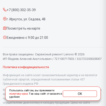
Прайс-лист
Портативных консолей
+7 (800) 302-35-39
Срочный ремонт
Моноблоков
г. Иркутск, ул. Седова, 48
Доставка и способы оплаты
Мониторов
Посмотреть на карте
Диагностика
Планшетов
Ежедневно с 9:00 до 21:00
Контакты
Компьютеров
Серверов
Все права защищены. Сервисный ремонт Lenovo © 2026
ИП Фадеев Алексей Анатольевич / 721100717003 / 322723200028007
Политика конфиденциальности
Информация на сайте носит ознакомительный характер и не является
публичной офертой, определяемой положениями статьи 437
Гражданского кодекса РФ.
Мы специализируемся на обслуживании и ремонте техники Lenovo, но не
Пользуясь сайтом, вы принимаете
ОК
политику куки
. Так наш сайт становится
являемся их официальным представителем. Предоставляем
удобнее
профессиональные услуги после истечения гарантии, а также
осуществляем диагностику и наладку продукции. Цены на сайте