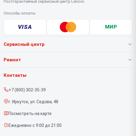
Постгарантийный сервисный центр Lenovo
Способы оплаты
VISA
МИР
Сервисный центр
О нашем сервисе
Ремонт
Гарантия
Ноутбуков
Контакты
Прайс-лист
Портативных консолей
+7 (800) 302-35-39
Срочный ремонт
Моноблоков
г. Иркутск, ул. Седова, 48
Доставка и способы оплаты
Мониторов
Посмотреть на карте
Диагностика
Планшетов
Ежедневно с 9:00 до 21:00
Контакты
Компьютеров