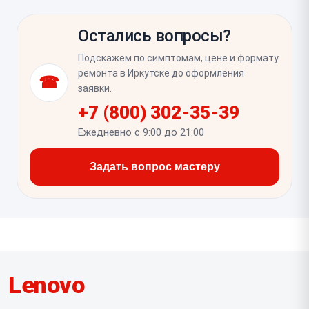
После сборки нужно проверить плавность
микрофоны и антенны Wi‑Fi, которые могут
открытия и закрытия, равномерный зазор по
потерять контакт.
Остались вопросы?
периметру и отсутствие скрипов или перекоса.
Также важно убедиться, что экран не моргает при
Подскажем по симптомам, цене и формату
смене угла, камера работает, а крышка не давит на
ремонта в Иркутске до оформления
☎
матрицу и не прогибается при лёгком нажатии.
заявки.
+7 (800) 302-35-39
Ежедневно с 9:00 до 21:00
Задать вопрос мастеру
Lenovo