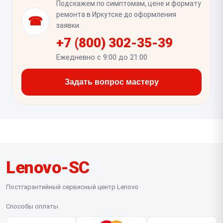
Подскажем по симптомам, цене и формату
стабильное при изменении угла открытия и что
ремонта в Иркутске до оформления
☎
шлейф не задевается петлями.
заявки.
+7 (800) 302-35-39
Ежедневно с 9:00 до 21:00
Задать вопрос мастеру
Lenovo-SC
Постгарантийный сервисный центр Lenovo
Способы оплаты