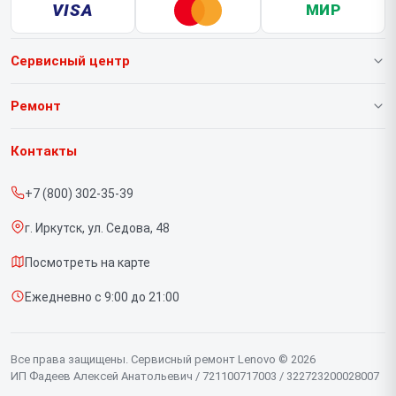
VISA
МИР
Сервисный центр
О нашем сервисе
Ремонт
Гарантия
Ноутбуков
Контакты
Прайс-лист
Портативных консолей
+7 (800) 302-35-39
Срочный ремонт
Моноблоков
г. Иркутск, ул. Седова, 48
Доставка и способы оплаты
Мониторов
Посмотреть на карте
Диагностика
Планшетов
Ежедневно с 9:00 до 21:00
Контакты
Компьютеров
Серверов
Все права защищены. Сервисный ремонт Lenovo © 2026
ИП Фадеев Алексей Анатольевич / 721100717003 / 322723200028007