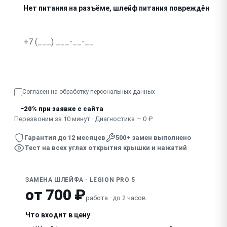
Нет питания на разъёме, шлейф питания повреждён
Не работает часть тачпада или его кнопок
Видны заломы, потёртости на шлейфе
Узнать точную стоимость
Согласен на обработку
персональных данных
−20% при заявке с сайта
Перезвоним за 10 минут · Диагностика — 0 ₽
Гарантия до 12 месяцев
500+ замен выполнено
Тест на всех углах открытия крышки и нажатий
ЗАМЕНА ШЛЕЙФА · LEGION PRO 5
от 700 ₽
работа · до 2 часов
Что входит в цену