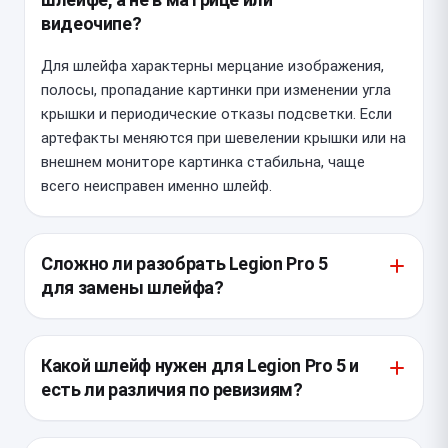
видеочипе?
Для шлейфа характерны мерцание изображения,
полосы, пропадание картинки при изменении угла
крышки и периодические отказы подсветки. Если
артефакты меняются при шевелении крышки или на
внешнем мониторе картинка стабильна, чаще
всего неисправен именно шлейф.
Сложно ли разобрать Legion Pro 5
для замены шлейфа?
У Legion Pro 5 плотная компоновка, внутри много
шлейфов и креплений, а доступ к узлам требует
Какой шлейф нужен для Legion Pro 5 и
аккуратного снятия нижней крышки и частичного
есть ли различия по ревизиям?
демонтажа навесных элементов. При работе
важно не повредить фиксаторы, тонкие кабели
Для этой модели шлейф подбирают строго по