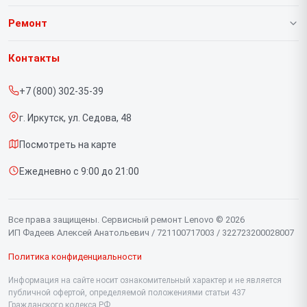
О нашем сервисе
Ремонт
Гарантия
Ноутбуков
Контакты
Прайс-лист
Портативных консолей
+7 (800) 302-35-39
Срочный ремонт
Моноблоков
г. Иркутск, ул. Седова, 48
Доставка и способы оплаты
Мониторов
Посмотреть на карте
Диагностика
Планшетов
Ежедневно с 9:00 до 21:00
Контакты
Компьютеров
Серверов
Все права защищены. Сервисный ремонт Lenovo © 2026
ИП Фадеев Алексей Анатольевич / 721100717003 / 322723200028007
Политика конфиденциальности
Информация на сайте носит ознакомительный характер и не является
публичной офертой, определяемой положениями статьи 437
Гражданского кодекса РФ.