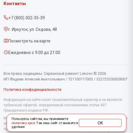
Ноутбуков
Контакты
Прайс-лист
Портативных консолей
+7 (800) 302-35-39
Срочный ремонт
Моноблоков
г. Иркутск, ул. Седова, 48
Доставка и способы оплаты
Мониторов
Посмотреть на карте
Диагностика
Планшетов
Ежедневно с 9:00 до 21:00
Контакты
Компьютеров
Серверов
Все права защищены. Сервисный ремонт Lenovo © 2026
ИП Фадеев Алексей Анатольевич / 721100717003 / 322723200028007
Политика конфиденциальности
Информация на сайте носит ознакомительный характер и не является
публичной офертой, определяемой положениями статьи 437
Гражданского кодекса РФ.
Мы специализируемся на обслуживании и ремонте техники Lenovo, но не
Пользуясь сайтом, вы принимаете
ОК
политику куки
. Так наш сайт становится
являемся их официальным представителем. Предоставляем
удобнее
профессиональные услуги после истечения гарантии, а также