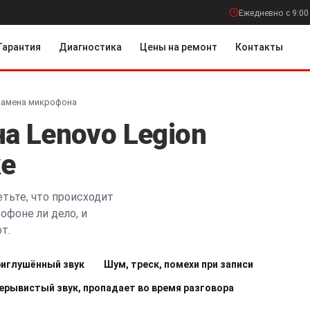
Ежедневно с 9:00
Гарантия
Диагностика
Цены на ремонт
Контакты
Замена микрофона
а Lenovo Legion
ке
тьте, что происходит
офоне ли дело, и
т.
риглушённый звук
Шум, треск, помехи при записи
ерывистый звук, пропадает во время разговора