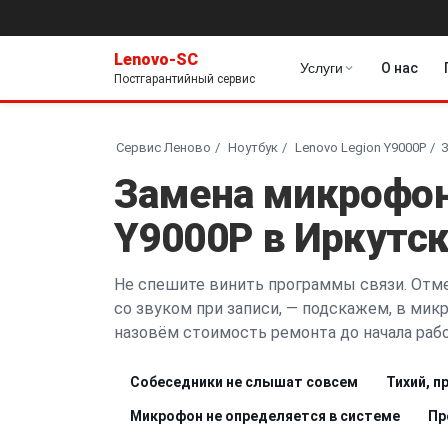
Lenovo-SC
Услуги
О нас
Постгарантийный сервис
Сервис Леново
Ноутбук
Lenovo Legion Y9000P
Замена микрофон
Y9000P в Иркутс
Не спешите винить программы связи. Отме
со звуком при записи, — подскажем, в микр
назовём стоимость ремонта до начала рабо
Собеседники не слышат совсем
Тихий, п
Микрофон не определяется в системе
Пр