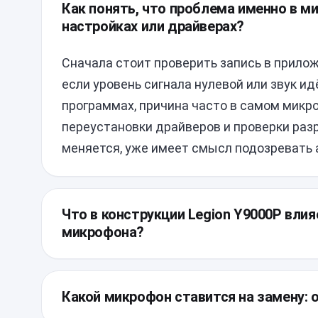
Как понять, что проблема именно в ми
настройках или драйверах?
Сначала стоит проверить запись в прилож
если уровень сигнала нулевой или звук и
программах, причина часто в самом микро
переустановки драйверов и проверки раз
меняется, уже имеет смысл подозревать 
Что в конструкции Legion Y9000P вли
микрофона?
У этой модели компактная внутренняя ко
связан со шлейфом и верхней частью корп
Какой микрофон ставится на замену: 
не повредить соседние кабели и защёлки