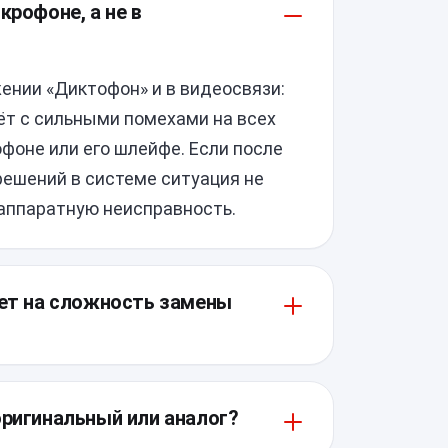
крофоне, а не в
ении «Диктофон» и в видеосвязи:
дёт с сильными помехами на всех
фоне или его шлейфе. Если после
решений в системе ситуация не
аппаратную неисправность.
яет на сложность замены
мпоновка, а микрофон обычно
уса, поэтому при разборке важно
оригинальный или аналог?
. Дополнительную сложность