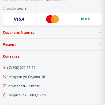
Способы оплаты
VISA
МИР
Сервисный центр
О нашем сервисе
Ремонт
Гарантия
Ноутбуков
Контакты
Прайс-лист
Портативных консолей
+7 (800) 302-35-39
Срочный ремонт
Моноблоков
г. Иркутск, ул. Седова, 48
Доставка и способы оплаты
Мониторов
Посмотреть на карте
Диагностика
Планшетов
Ежедневно с 9:00 до 21:00
Контакты
Компьютеров