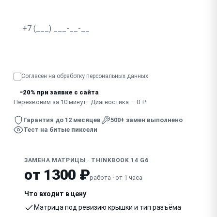
Не реагирует сенсорный экран
Разводы, засветка по краям
Узнать точную стоимость
Показывает половину экрана, артефакты
Согласен на обработку
персональных данных
Погас после удара, падения
−20% при заявке с сайта
Перезвоним за 10 минут · Диагностика — 0 ₽
Гарантия до 12 месяцев
500+ замен выполнено
Тест на битые пиксели
ЗАМЕНА МАТРИЦЫ · THINKBOOK 14 G6
от 1300 ₽
работа · от 1 часа
Что входит в цену
Матрица под ревизию крышки и тип разъёма