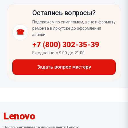
проверить и крышку на скрытые деформации,
без полос, затемнений и артефактов, а яркость и
чтобы новый дисплей не пострадал при сборке.
Остались вопросы?
подсветка должны регулироваться штатно. Стоит
проверить работу датчика крышки, отсутствие
Подскажем по симптомам, цене и формату
люфта рамки и то, что экран не мерцает при
ремонта в Иркутске до оформления
☎
изменении положения ноутбука.
заявки.
+7 (800) 302-35-39
Ежедневно с 9:00 до 21:00
Задать вопрос мастеру
Lenovo
Постгарантийный сервисный центр Lenovo