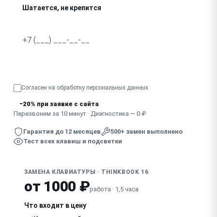
Шатается, не крепится
Не работает подсветка
Провалились, не нажимаются клавиши
Узнать точную стоимость
Отсутствует, сломан колпачок клавиши
Согласен на обработку
персональных данных
Клавиатура не реагирует полностью
−20% при заявке с сайта
Скрипит, дребезжит при наборе
Перезвоним за 10 минут · Диагностика — 0 ₽
Гарантия до 12 месяцев
500+ замен выполнено
Тест всех клавиш и подсветки
ЗАМЕНА КЛАВИАТУРЫ · THINKBOOK 16
от 1000 ₽
работа · 1,5 часа
Что входит в цену