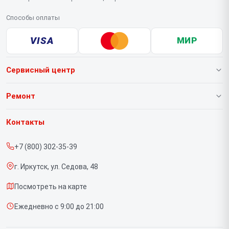
Способы оплаты
VISA
МИР
Сервисный центр
О нашем сервисе
Ремонт
Гарантия
Ноутбуков
Контакты
Прайс-лист
Портативных консолей
+7 (800) 302-35-39
Срочный ремонт
Моноблоков
г. Иркутск, ул. Седова, 48
Доставка и способы оплаты
Мониторов
Посмотреть на карте
Диагностика
Планшетов
Ежедневно с 9:00 до 21:00
Контакты
Компьютеров