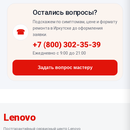
неисправность клавиатуры может быть только
клавиш, цифровой блок, подсветку и сочетания Fn,
частью более серьёзной проблемы.
Остались вопросы?
а также убедиться, что нет самопроизвольных
нажатий. Если меняли клавиатуру после залития,
Подскажем по симптомам, цене и формату
полезно ещё раз проверить стабильность работы
ремонта в Иркутске до оформления
☎
через несколько часов использования, чтобы
заявки.
исключить скрытые последствия влаги.
+7 (800) 302-35-39
Ежедневно с 9:00 до 21:00
Задать вопрос мастеру
Lenovo
Постгарантийный сервисный центр Lenovo