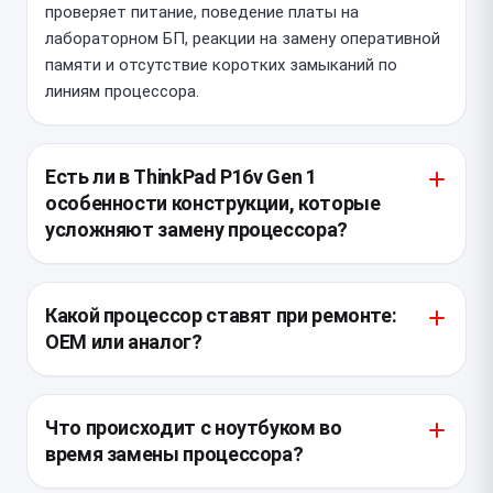
проверяет питание, поведение платы на
лабораторном БП, реакции на замену оперативной
памяти и отсутствие коротких замыканий по
линиям процессора.
Есть ли в ThinkPad P16v Gen 1
особенности конструкции, которые
усложняют замену процессора?
Да, у этой модели процессор впаян в системную
плату, поэтому речь идет не о простой замене
Какой процессор ставят при ремонте:
модуля, а о работе с материнской платой. Для
OEM или аналог?
ремонта нужна точная термопрофильная пайка,
защита соседних элементов и последующая
В таких ноутбуках используют либо идентичный
проверка текстолита и линий питания под
OEM-чип с совместимой ревизией, либо донорский
Что происходит с ноутбуком во
микроскопом.
процессор того же семейства и степпинга, если
время замены процессора?
это допустимо по плате. Важно учитывать не