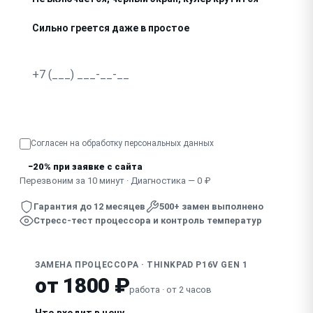
Сильно греется даже в простое
Синие экраны с ошибками уровня процессора
Работает медленнее заявленных характеристик
Узнать точную стоимость
Согласен на обработку
персональных данных
−20% при заявке с сайта
Перезвоним за 10 минут · Диагностика — 0 ₽
Гарантия до 12 месяцев
500+ замен выполнено
Стресс-тест процессора и контроль температур
ЗАМЕНА ПРОЦЕССОРА · THINKPAD P16V GEN 1
от 1800 ₽
работа · от 2 часов
Что входит в цену