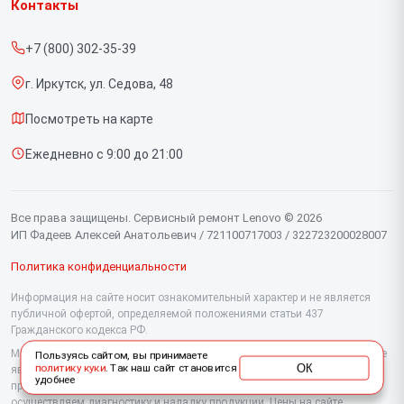
Контакты
Прайс-лист
Портативных консолей
+7 (800) 302-35-39
Срочный ремонт
Моноблоков
г. Иркутск, ул. Седова, 48
Доставка и способы оплаты
Мониторов
Посмотреть на карте
Диагностика
Планшетов
Ежедневно с 9:00 до 21:00
Контакты
Компьютеров
Серверов
Все права защищены. Сервисный ремонт Lenovo © 2026
ИП Фадеев Алексей Анатольевич / 721100717003 / 322723200028007
Политика конфиденциальности
Информация на сайте носит ознакомительный характер и не является
публичной офертой, определяемой положениями статьи 437
Гражданского кодекса РФ.
Мы специализируемся на обслуживании и ремонте техники Lenovo, но не
Пользуясь сайтом, вы принимаете
ОК
политику куки
. Так наш сайт становится
являемся их официальным представителем. Предоставляем
удобнее
профессиональные услуги после истечения гарантии, а также
осуществляем диагностику и наладку продукции. Цены на сайте