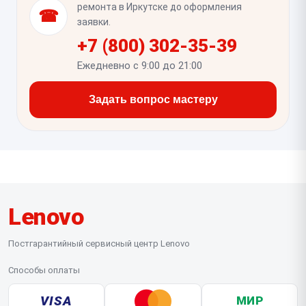
датчиков, а также отсутствие люфта, скрипа и
ремонта в Иркутске до оформления
☎
зацепов в зоне креплений.
заявки.
+7 (800) 302-35-39
Ежедневно с 9:00 до 21:00
Задать вопрос мастеру
Lenovo
Постгарантийный сервисный центр Lenovo
Способы оплаты
VISA
МИР