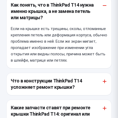
Как понять, что в ThinkPad T14 нужна
именно крышка, а не замена петель
или матрицы?
Если на крышке есть трещины, сколы, отломанные
крепления петель или деформация корпуса, обычно
проблема именно в ней. Если же экран мигает,
пропадает изображение при изменении угла
открытия или видны полосы, причина может быть
в шлейфе, матрице или петлях.
Что в конструкции ThinkPad T14
усложняет ремонт крышки?
У ThinkPad T14 крышка тесно связана с петлями,
рамкой дисплея, шлейфом камеры и антеннами
Какие запчасти ставят при ремонте
Wi‑Fi, поэтому разборка требует аккуратности.
крышки ThinkPad T14: оригинал или
При повреждении креплений легко сорвать