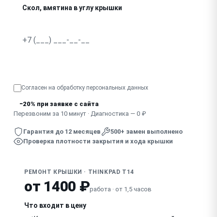
Скол, вмятина в углу крышки
Крышка не закрывается плотно, есть щель
Узнать точную стоимость
Согласен на обработку
персональных данных
−20% при заявке с сайта
Перезвоним за 10 минут · Диагностика — 0 ₽
Гарантия до 12 месяцев
500+ замен выполнено
Проверка плотности закрытия и хода крышки
РЕМОНТ КРЫШКИ · THINKPAD T14
от 1400 ₽
работа · от 1,5 часов
Что входит в цену