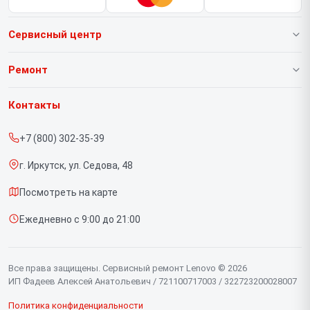
Сервисный центр
О нашем сервисе
Ремонт
Гарантия
Ноутбуков
Контакты
Прайс-лист
Портативных консолей
+7 (800) 302-35-39
Срочный ремонт
Моноблоков
г. Иркутск, ул. Седова, 48
Доставка и способы оплаты
Мониторов
Посмотреть на карте
Диагностика
Планшетов
Ежедневно с 9:00 до 21:00
Контакты
Компьютеров
Серверов
Все права защищены. Сервисный ремонт Lenovo © 2026
ИП Фадеев Алексей Анатольевич / 721100717003 / 322723200028007
Политика конфиденциальности