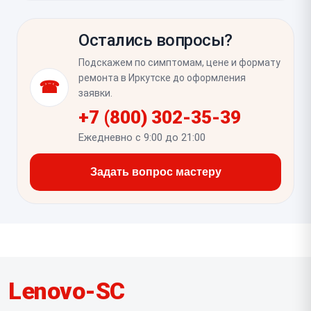
тоже проверяют, так как в ThinkPad T14 он часто
После ремонта нужно убедиться, что ноутбук
работает в связке с тем же радиомодулем.
стабильно видит сети 2,4 и 5 ГГц, не теряет
Остались вопросы?
соединение и корректно подключается к точке
доступа. Также стоит проверить скорость,
Подскажем по симптомам, цене и формату
уровень сигнала и работу Bluetooth, если он
ремонта в Иркутске до оформления
☎
интегрирован в установленный адаптер.
заявки.
+7 (800) 302-35-39
Ежедневно с 9:00 до 21:00
Задать вопрос мастеру
Lenovo-SC