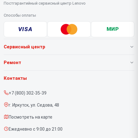
Постгарантийный сервисный центр Lenovo
Способы оплаты
VISA
МИР
Сервисный центр
О нашем сервисе
Ремонт
Гарантия
Ноутбуков
Контакты
Прайс-лист
Портативных консолей
+7 (800) 302-35-39
Срочный ремонт
Моноблоков
г. Иркутск, ул. Седова, 48
Доставка и способы оплаты
Мониторов
Посмотреть на карте
Диагностика
Планшетов
Ежедневно с 9:00 до 21:00
Контакты
Компьютеров