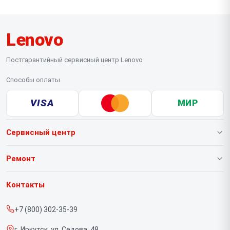
Lenovo
Постгарантийный сервисный центр Lenovo
Способы оплаты
VISA
МИР
Сервисный центр
О нашем сервисе
Ремонт
Гарантия
Ноутбуков
Контакты
Прайс-лист
Портативных консолей
+7 (800) 302-35-39
Срочный ремонт
Моноблоков
г. Иркутск, ул. Седова, 48