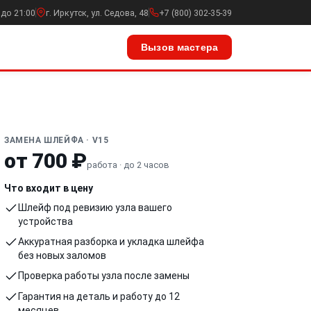
 до 21:00
г. Иркутск, ул. Седова, 48
+7 (800) 302-35-39
Вызов мастера
ЗАМЕНА ШЛЕЙФА · V15
от 700 ₽
работа · до 2 часов
Что входит в цену
Шлейф под ревизию узла вашего
устройства
Аккуратная разборка и укладка шлейфа
без новых заломов
Проверка работы узла после замены
Гарантия на деталь и работу до 12
месяцев