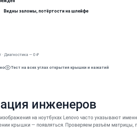
вреждён
Видны заломы, потёртости на шлейфе
Узнать точную стоимость
 · Диагностика — 0 ₽
ено
Тест на всех углах открытия крышки и нажатий
кация инженеров
” изображения на ноутбуках Lenovo часто указывают имен
нии крышки — появляться. Проверяем разъём матрицы, пе