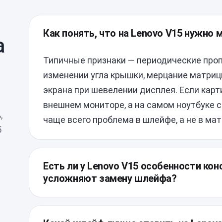
Как понять, что на Lenovo V15 нужно
а
Типичные признаки — периодические про
изменении угла крышки, мерцание матриц
экрана при шевелении дисплея. Если карт
внешнем мониторе, а на самом ноутбуке 
,
чаще всего проблема в шлейфе, а не в ма
5
Есть ли у Lenovo V15 особенности кон
усложняют замену шлейфа?
У V15 шлейф проходит через петли и силь
поэтому при разборке важно не повредить