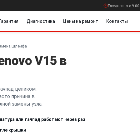
Ежедневно с 9:00
Гарантия
Диагностика
Цены на ремонт
Контакты
амена шлейфа
enovo V15 в
тачпад целиком.
асто причина в
лной замены узла.
иатура или тачпад работают через раз
угле крышки