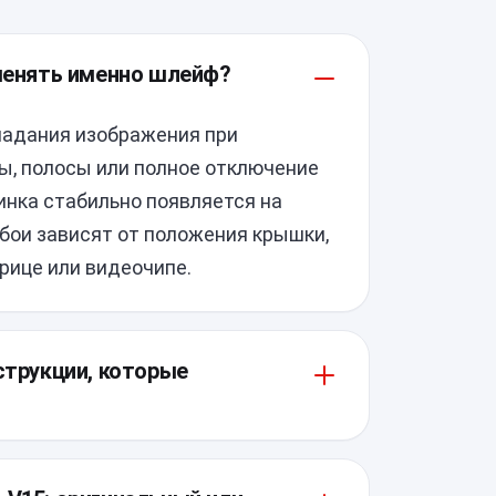
 менять именно шлейф?
падания изображения при
ы, полосы или полное отключение
инка стабильно появляется на
сбои зависят от положения крышки,
трице или видеочипе.
струкции, которые
но зависит от состояния шарниров,
 кабель и защёлки крышки. В