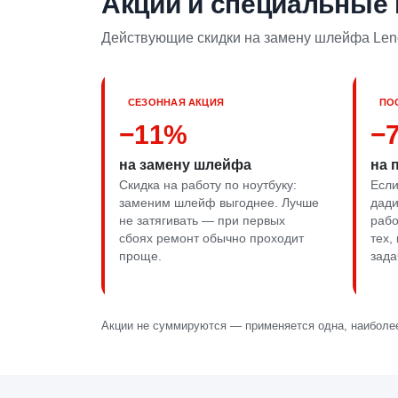
Акции и специальные
Действующие скидки на замену шлейфа Leno
СЕЗОННАЯ АКЦИЯ
ПО
−11%
−
на замену шлейфа
на 
Скидка на работу по ноутбуку:
Если
заменим шлейф выгоднее. Лучше
дади
не затягивать — при первых
рабо
сбоях ремонт обычно проходит
тех,
проще.
зада
Акции не суммируются — применяется одна, наиболее