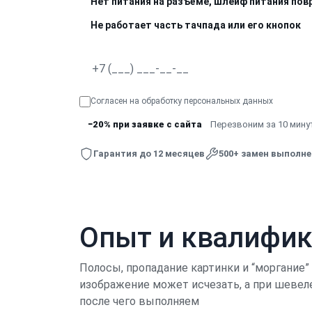
Нет питания на разъёме, шлейф питания по
Не работает часть тачпада или его кнопок
Согласен на обработку
персональных данных
−20% при заявке с сайта
Перезвоним за 10 минут
Гарантия до 12 месяцев
500+ замен выполн
Опыт и квалифи
Полосы, пропадание картинки и “моргание
изображение может исчезать, а при шевеле
после чего выполняем