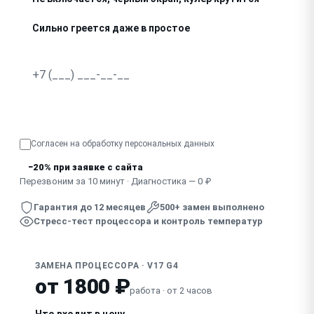
Сильно греется даже в простое
Синие экраны с ошибками уровня процессора
Работает медленнее заявленных характеристик
Узнать точную стоимость
Согласен на обработку
персональных данных
−20% при заявке с сайта
Перезвоним за 10 минут · Диагностика — 0 ₽
Гарантия до 12 месяцев
500+ замен выполнено
Стресс-тест процессора и контроль температур
ЗАМЕНА ПРОЦЕССОРА · V17 G4
от 1800 ₽
работа · от 2 часов
Что входит в цену