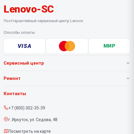
Lenovo-SC
Постгарантийный сервисный центр Lenovo
Способы оплаты
VISA
МИР
Сервисный центр
О нашем сервисе
Ремонт
Гарантия
Ноутбуков
Контакты
Прайс-лист
Портативных консолей
+7 (800) 302-35-39
Срочный ремонт
Моноблоков
г. Иркутск, ул. Седова, 48
Доставка и способы оплаты
Мониторов
Посмотреть на карте