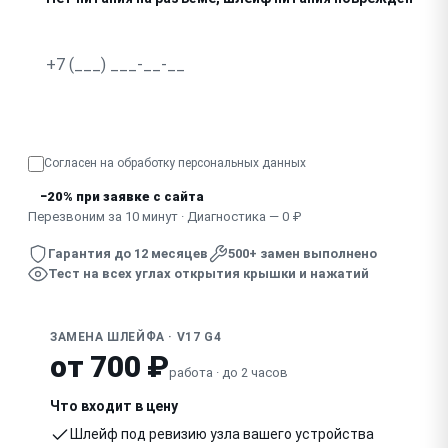
Не работает часть тачпада или его кнопок
Видны заломы, потёртости на шлейфе
Узнать точную стоимость
Согласен на обработку
персональных данных
−20% при заявке с сайта
Перезвоним за 10 минут · Диагностика — 0 ₽
Гарантия до 12 месяцев
500+ замен выполнено
Тест на всех углах открытия крышки и нажатий
ЗАМЕНА ШЛЕЙФА · V17 G4
от 700 ₽
работа · до 2 часов
Что входит в цену
Шлейф под ревизию узла вашего устройства