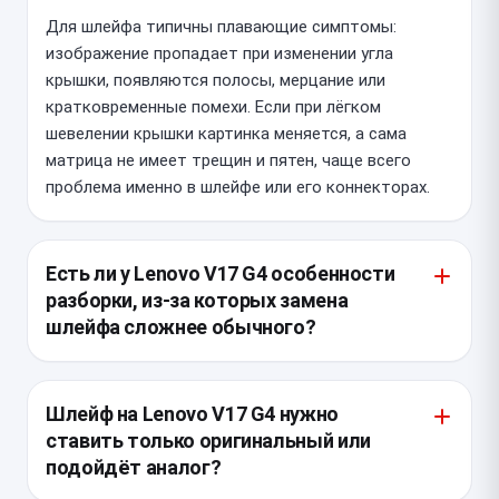
Для шлейфа типичны плавающие симптомы:
изображение пропадает при изменении угла
крышки, появляются полосы, мерцание или
кратковременные помехи. Если при лёгком
шевелении крышки картинка меняется, а сама
матрица не имеет трещин и пятен, чаще всего
проблема именно в шлейфе или его коннекторах.
Есть ли у Lenovo V17 G4 особенности
разборки, из-за которых замена
шлейфа сложнее обычного?
У этой модели нужно аккуратно разбирать крышку
и верхнюю часть корпуса, чтобы не повредить
Шлейф на Lenovo V17 G4 нужно
тонкие фиксаторы и петли. Шлейф часто проложен
ставить только оригинальный или
в зоне сгиба крышки, поэтому при снятии матрицы
подойдёт аналог?
и рамки важно не перегнуть его повторно и не