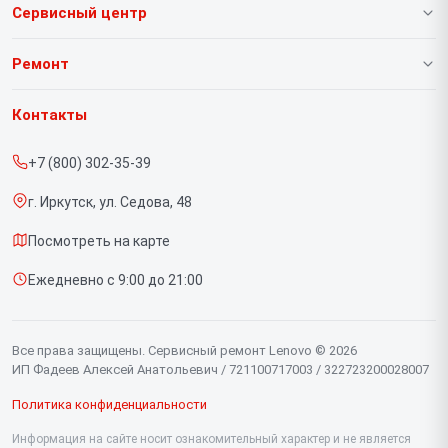
Сервисный центр
О нашем сервисе
Ремонт
Гарантия
Ноутбуков
Контакты
Прайс-лист
Портативных консолей
+7 (800) 302-35-39
Срочный ремонт
Моноблоков
г. Иркутск, ул. Седова, 48
Доставка и способы оплаты
Мониторов
Посмотреть на карте
Диагностика
Планшетов
Ежедневно с 9:00 до 21:00
Контакты
Компьютеров
Серверов
Все права защищены. Сервисный ремонт Lenovo © 2026
ИП Фадеев Алексей Анатольевич / 721100717003 / 322723200028007
Политика конфиденциальности
Информация на сайте носит ознакомительный характер и не является