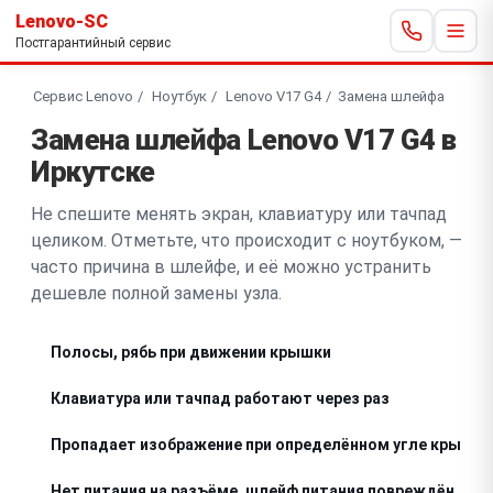
Lenovo-SC
Постгарантийный сервис
Сервис Lenovo
Ноутбук
Lenovo V17 G4
Замена шлейфа
Замена шлейфа Lenovo V17 G4 в
Иркутске
Не спешите менять экран, клавиатуру или тачпад
целиком. Отметьте, что происходит с ноутбуком, —
часто причина в шлейфе, и её можно устранить
дешевле полной замены узла.
Полосы, рябь при движении крышки
Клавиатура или тачпад работают через раз
Пропадает изображение при определённом угле крышки
Нет питания на разъёме, шлейф питания повреждён