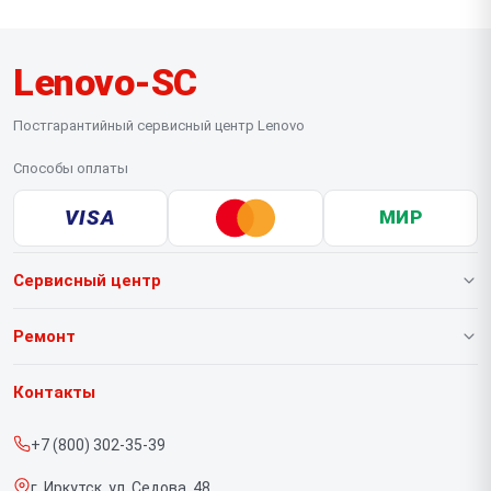
Lenovo-SC
Постгарантийный сервисный центр Lenovo
Способы оплаты
VISA
МИР
Сервисный центр
О нашем сервисе
Ремонт
Гарантия
Ноутбуков
Контакты
Прайс-лист
Портативных консолей
+7 (800) 302-35-39
Срочный ремонт
Моноблоков
г. Иркутск, ул. Седова, 48