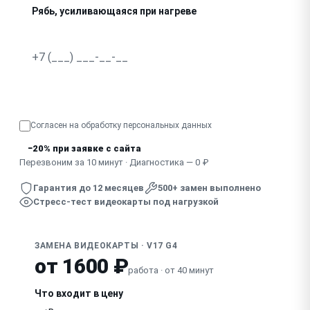
Рябь, усиливающаяся при нагреве
Просадка FPS, тормозит в играх
Треск, писк видеочипа под нагрузкой
Узнать точную стоимость
Выключается при играх, рендере
Согласен на обработку
персональных данных
Видеокарта не определяется в системе
−20% при заявке с сайта
Перезвоним за 10 минут · Диагностика — 0 ₽
Гарантия до 12 месяцев
500+ замен выполнено
Стресс-тест видеокарты под нагрузкой
ЗАМЕНА ВИДЕОКАРТЫ · V17 G4
от 1600 ₽
работа · от 40 минут
Что входит в цену