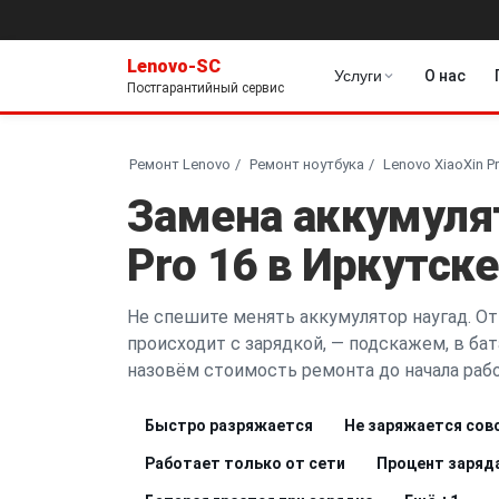
Lenovo-SC
Услуги
О нас
Постгарантийный сервис
Ремонт Lenovo
Ремонт ноутбука
Lenovo XiaoXin P
Замена аккумулят
Pro 16 в Иркутске
Не спешите менять аккумулятор наугад. От
происходит с зарядкой, — подскажем, в бата
назовём стоимость ремонта до начала рабо
Быстро разряжается
Не заряжается сов
Работает только от сети
Процент заряд