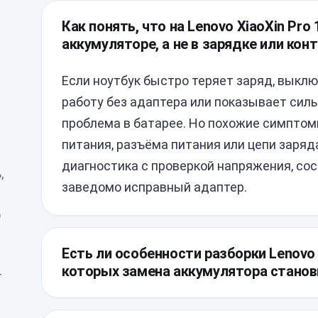
Как понять, что на Lenovo XiaoXin Pro
аккумуляторе, а не в зарядке или кон
Если ноутбук быстро теряет заряд, выклю
работу без адаптера или показывает силь
проблема в батарее. Но похожие симптом
питания, разъёма питания или цепи заряд
диагностика с проверкой напряжения, сос
,
заведомо исправный адаптер.
о
Есть ли особенности разборки Lenovo X
которых замена аккумулятора стано
т
У XiaoXin Pro 16 нижняя крышка обычно с