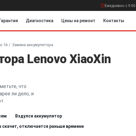
Ежедневно с 9:00
Гарантия
Диагностика
Цены на ремонт
Контакты
ro 16
Замена аккумулятора
ора Lenovo XiaoXin
метьте, что
рее ли дело, и
т.
сем
Вздулся аккумулятор
а скачет, отключается раньше времени