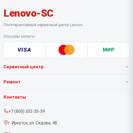
Lenovo-SC
Постгарантийный сервисный центр Lenovo
Способы оплаты
VISA
МИР
Сервисный центр
О нашем сервисе
Ремонт
Гарантия
Ноутбуков
Контакты
Прайс-лист
Портативных консолей
+7 (800) 302-35-39
Срочный ремонт
Моноблоков
г. Иркутск, ул. Седова, 48
Доставка и способы оплаты
Мониторов