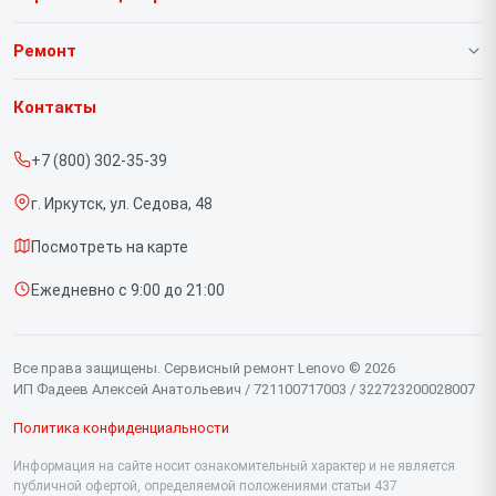
О нашем сервисе
Ремонт
Гарантия
Ноутбуков
Контакты
Прайс-лист
Портативных консолей
+7 (800) 302-35-39
Срочный ремонт
Моноблоков
г. Иркутск, ул. Седова, 48
Доставка и способы оплаты
Мониторов
Посмотреть на карте
Диагностика
Планшетов
Ежедневно с 9:00 до 21:00
Контакты
Компьютеров
Серверов
Все права защищены. Сервисный ремонт Lenovo © 2026
ИП Фадеев Алексей Анатольевич / 721100717003 / 322723200028007
Политика конфиденциальности
Информация на сайте носит ознакомительный характер и не является
публичной офертой, определяемой положениями статьи 437