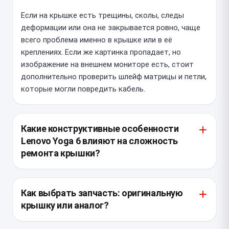
Если на крышке есть трещины, сколы, следы
деформации или она не закрывается ровно, чаще
всего проблема именно в крышке или в её
креплениях. Если же картинка пропадает, но
изображение на внешнем мониторе есть, стоит
дополнительно проверить шлейф матрицы и петли,
которые могли повредить кабель.
Какие конструктивные особенности
Lenovo Yoga 6 влияют на сложность
ремонта крышки?
У Yoga 6 тонкий корпус и поворотный шарнир на
360 градусов, поэтому крышка и петли работают
Как выбрать запчасть: оригинальную
под повышенной нагрузкой. При разборке важно не
крышку или аналог?
повредить шлейфы дисплея и антенны, которые
проходят в зоне петель, а также аккуратно
Для Lenovo Yoga 6 лучше подбирать крышку