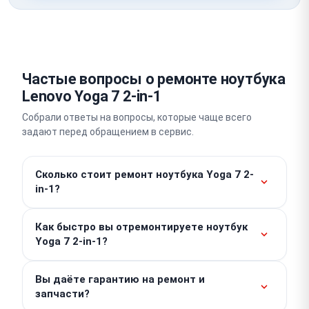
Частые вопросы о ремонте ноутбука
Lenovo Yoga 7 2-in-1
Собрали ответы на вопросы, которые чаще всего
задают перед обращением в сервис.
Сколько стоит ремонт ноутбука Yoga 7 2-
in-1?
Стоимость базовых работ от 300 ₽. Итоговая цена
Как быстро вы отремонтируете ноутбук
складывается из стоимости запчастей и
Yoga 7 2-in-1?
сложности конкретной поломки. Точную сумму мы
называем после бесплатной диагностики, скрытых
Простые операции вроде замены аккумулятора
доплат у нас нет.
Вы даёте гарантию на ремонт и
или клавиатуры выполняются в день обращения за
запчасти?
один или два часа. Сложный платовый ремонт