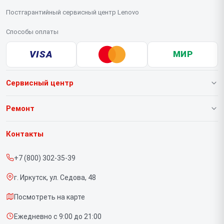
Постгарантийный сервисный центр Lenovo
Способы оплаты
VISA
МИР
Сервисный центр
О нашем сервисе
Ремонт
Гарантия
Ноутбуков
Контакты
Прайс-лист
Портативных консолей
+7 (800) 302-35-39
Срочный ремонт
Моноблоков
г. Иркутск, ул. Седова, 48
Доставка и способы оплаты
Мониторов
Посмотреть на карте
Диагностика
Планшетов
Ежедневно с 9:00 до 21:00
Контакты