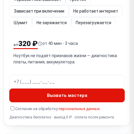
Зависает при включении
Не работает интернет
Шумит
Не заряжается
Перезагружается
Упал
Не работает (диагностика)
320 ₽
от 40 мин - 3 часа
от
Залита клавиатура
Не загружается
Ноутбук не подаёт признаков жизни — диагностика
Не работает экран
платы, питания, аккумулятора.
Не работает кнопка включения
Не отключается
Шумит вентилятор
Тормозит видео
Не работает подсветка
Мигает экран
Вызвать мастера
Полосы на экране
Синий экран
Белый экран
Согласен на обработку
персональных данных
Разбит экран
Диагностика бесплатно · выезд 0 ₽ · оплата после ремонта