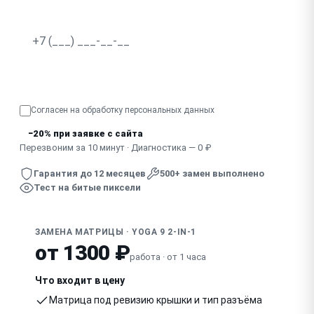
Не реагирует сенсорный экран
Разводы, засветка по краям
Узнать точную стоимость
Показывает половину экрана, артефакты
Согласен на обработку
персональных данных
Погас после удара, падения
−20% при заявке с сайта
Перезвоним за 10 минут · Диагностика — 0 ₽
Гарантия до 12 месяцев
500+ замен выполнено
Тест на битые пиксели
ЗАМЕНА МАТРИЦЫ · YOGA 9 2-IN-1
от 1300 ₽
работа · от 1 часа
Что входит в цену
Матрица под ревизию крышки и тип разъёма