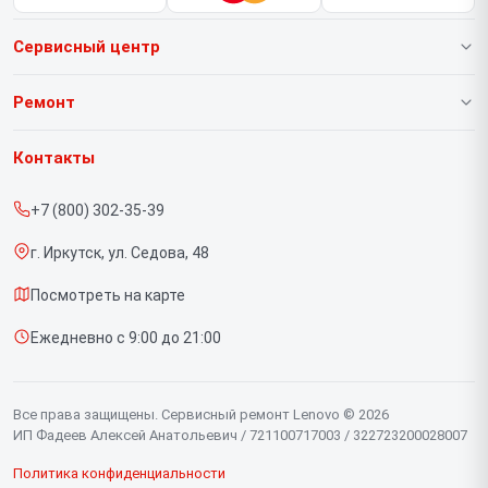
Сервисный центр
О нашем сервисе
Ремонт
Гарантия
Ноутбуков
Контакты
Прайс-лист
Портативных консолей
+7 (800) 302-35-39
Срочный ремонт
Моноблоков
г. Иркутск, ул. Седова, 48
Доставка и способы оплаты
Мониторов
Посмотреть на карте
Диагностика
Планшетов
Ежедневно с 9:00 до 21:00
Контакты
Компьютеров
Серверов
Все права защищены. Сервисный ремонт Lenovo © 2026
ИП Фадеев Алексей Анатольевич / 721100717003 / 322723200028007
Политика конфиденциальности