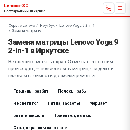
Lenovo-SC
Постгарантийный сервис
Сервис Lenovo
Ноутбук
Lenovo Yoga 9 2-in-1
Замена матрицы
Замена матрицы Lenovo Yoga 9
2-in-1 в Иркутске
Не спешите менять экран. Отметьте, что с ним
происходит, — подскажем, в матрице ли дело, и
назовём стоимость до начала ремонта.
Трещины, разбит
Полосы, рябь
Не светится
Пятна, засветы
Мерцает
Битые пиксели
Пожелтел, выцвел
Скол, царапины на стекле