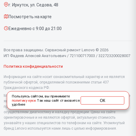
г. Иркутск, ул. Седова, 48
Доставка и способы оплаты
Мониторов
Посмотреть на карте
Диагностика
Планшетов
Ежедневно с 9:00 до 21:00
Контакты
Компьютеров
Серверов
Все права защищены. Сервисный ремонт Lenovo © 2026
ИП Фадеев Алексей Анатольевич / 721100717003 / 322723200028007
Политика конфиденциальности
Информация на сайте носит ознакомительный характер и не является
публичной офертой, определяемой положениями статьи 437
Гражданского кодекса РФ.
Мы специализируемся на обслуживании и ремонте техники Lenovo, но не
Пользуясь сайтом, вы принимаете
ОК
политику куки
. Так наш сайт становится
являемся их официальным представителем. Предоставляем
удобнее
профессиональные услуги после истечения гарантии, а также
осуществляем диагностику и наладку продукции. Цены на сайте
ориентировочные и не являются офертой, актуальную стоимость
узнавайте у наших специалистов по телефонам на сайте. Упомянутый
бренд Lenovo используется нами лишь с целью информирования.