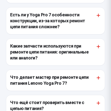
Есть ли у Yoga Pro 7 особенности
конструкции, из-за которых ремонт
цепи питания сложнее?
Да, у этой модели тонкий корпус и плотная
компоновка платы, поэтому доступ к силовым
Какие запчасти используются при
элементам и разъёмам требует полной разборки.
ремонте цепи питания: оригинальные
Дополнительно усложняют работу многослойная
или аналоги?
материнская плата и малый запас по охлаждению,
из-за чего важно точно локализовать перегревший
Для силовой части предпочтительнее
узел.
оригинальные или точно соответствующие по
Что делает мастер при ремонте цепи
параметрам компоненты, особенно для MOSFET,
питания Lenovo Yoga Pro 7?
контроллеров и цепей защиты. Аналоги допустимы
только если они полностью совпадают по
Сначала выполняют диагностику входной линии,
характеристикам, иначе возможны нестабильный
проверяют адаптер, разъём питания,
Что ещё стоит проверить вместе с
запуск и повторный выход из строя.
предохранители, ключи и контроллеры питания.
цепью питания?