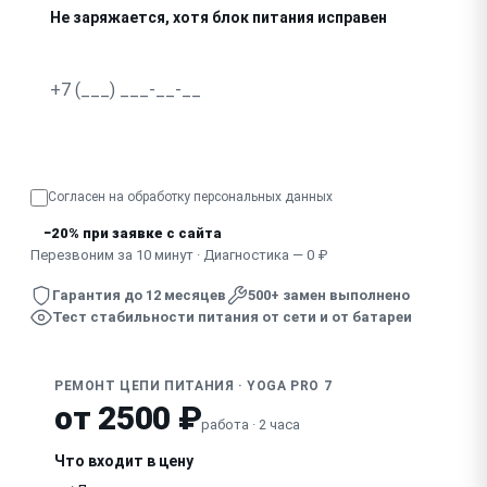
Не заряжается, хотя блок питания исправен
Пахнет гарью, видны следы пробоя на плате
Нестабильно работает только от батареи или только от
Узнать точную стоимость
Согласен на обработку
персональных данных
−20% при заявке с сайта
Перезвоним за 10 минут · Диагностика — 0 ₽
Гарантия до 12 месяцев
500+ замен выполнено
Тест стабильности питания от сети и от батареи
РЕМОНТ ЦЕПИ ПИТАНИЯ · YOGA PRO 7
от 2500 ₽
работа · 2 часа
Что входит в цену