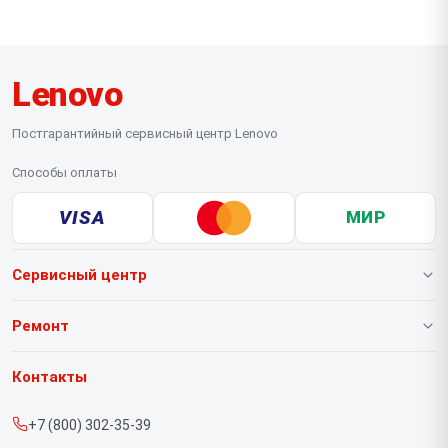
Lenovo
Постгарантийный сервисный центр Lenovo
Способы оплаты
VISA
МИР
Сервисный центр
О нашем сервисе
Ремонт
Гарантия
Ноутбуков
Контакты
Прайс-лист
Портативных консолей
+7 (800) 302-35-39
Срочный ремонт
Моноблоков