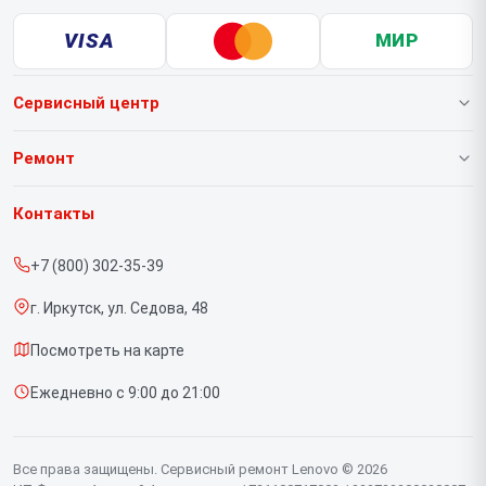
VISA
МИР
Сервисный центр
О нашем сервисе
Ремонт
Гарантия
Ноутбуков
Контакты
Прайс-лист
Портативных консолей
+7 (800) 302-35-39
Срочный ремонт
Моноблоков
г. Иркутск, ул. Седова, 48
Доставка и способы оплаты
Мониторов
Посмотреть на карте
Диагностика
Планшетов
Ежедневно с 9:00 до 21:00
Контакты
Компьютеров
Серверов
Все права защищены. Сервисный ремонт Lenovo © 2026