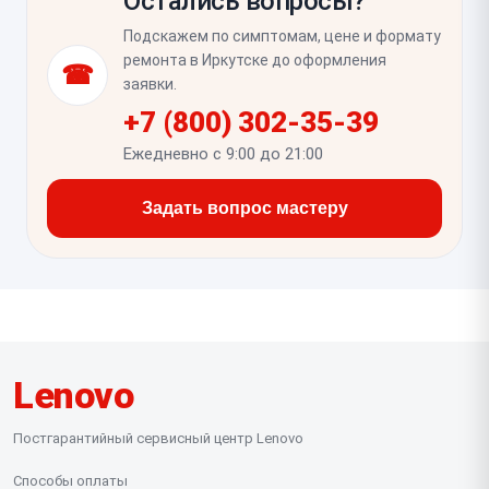
Остались вопросы?
подсветка, если она предусмотрена. Также
полезно проверить, не залипают ли кнопки при
Подскажем по симптомам, цене и формату
нажатии на разные участки корпуса и правильно ли
ремонта в Иркутске до оформления
☎
определяется раскладка в системе.
заявки.
+7 (800) 302-35-39
Ежедневно с 9:00 до 21:00
Задать вопрос мастеру
Lenovo
Постгарантийный сервисный центр Lenovo
Способы оплаты