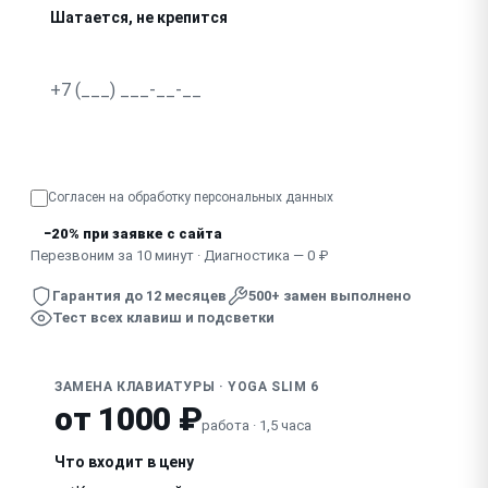
Шатается, не крепится
Не работает подсветка
Провалились, не нажимаются клавиши
Узнать точную стоимость
Отсутствует, сломан колпачок клавиши
Согласен на обработку
персональных данных
Клавиатура не реагирует полностью
−20% при заявке с сайта
Скрипит, дребезжит при наборе
Перезвоним за 10 минут · Диагностика — 0 ₽
Гарантия до 12 месяцев
500+ замен выполнено
Тест всех клавиш и подсветки
ЗАМЕНА КЛАВИАТУРЫ · YOGA SLIM 6
от 1000 ₽
работа · 1,5 часа
Что входит в цену