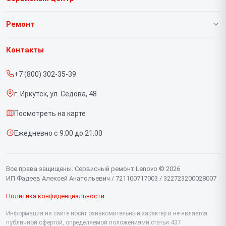
О нашем сервисе
Ремонт
Гарантия
Ноутбуков
Контакты
Прайс-лист
Портативных консолей
+7 (800) 302-35-39
Срочный ремонт
Моноблоков
г. Иркутск, ул. Седова, 48
Доставка и способы оплаты
Мониторов
Посмотреть на карте
Диагностика
Планшетов
Ежедневно с 9:00 до 21:00
Контакты
Компьютеров
Серверов
Все права защищены. Сервисный ремонт Lenovo © 2026
ИП Фадеев Алексей Анатольевич / 721100717003 / 322723200028007
Политика конфиденциальности
Информация на сайте носит ознакомительный характер и не является
публичной офертой, определяемой положениями статьи 437