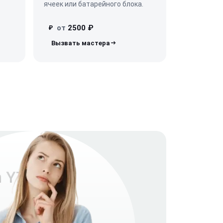
ячеек или батарейного блока.
от
2500 ₽
₽
n Y700