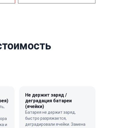
стоимость
Не держит заряд /
рея)
деградация батареи
(ячейки)
ть,
Батарея не держит заряд,
быстро разряжается,
тора
деградировали ячейки. Замена
ка и