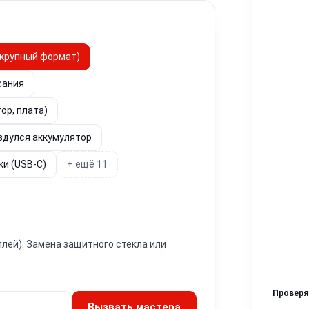
— крупный формат)
сания
ор, плата)
вздулся аккумулятор
ки (USB-C)
+ ещё 11
плей). Замена защитного стекла или
Провер
Вызвать мастера