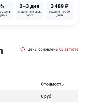
9%
2–3 дня
3 489 ₽
в в день
медианный срок
средний чек, 90
щения
работ
дней
n
Цены обновлены
06 августа
Стоимость
0 руб