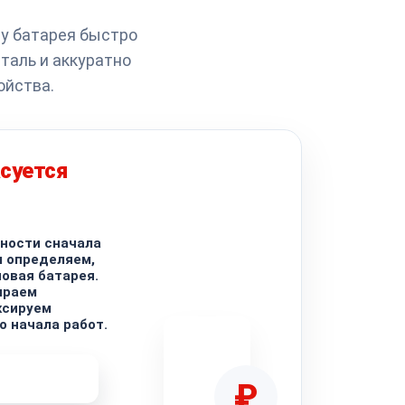
му батарея быстро
таль и аккуратно
ойства.
суется
ности сначала
м определяем,
новая батарея.
ираем
ксируем
о начала работ.
ремонта
₽