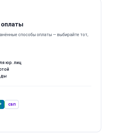
 оплаты
анённые способы оплаты — выбирайте тот,
ля юр. лиц
ртой
оды
Р
СБП