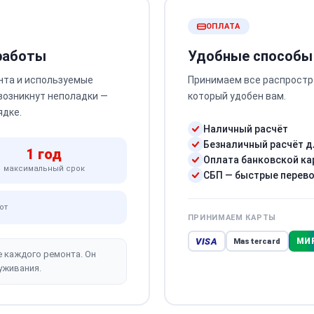
ОПЛАТА
 работы
Удобные способы
нта и используемые
Принимаем все распростр
 возникнут неполадки —
который удобен вам.
ядке.
Наличный расчёт
Безналичный расчёт д
1 год
Оплата банковской ка
максимальный срок
СБП — быстрые перев
от
ПРИНИМАЕМ КАРТЫ
VISA
МИ
Mastercard
е каждого ремонта. Он
уживания.